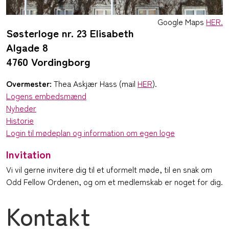
Google Maps
HER.
Søsterloge nr. 23 Elisabeth
Algade 8
4760 Vordingborg
Overmester:
Thea Askjær Hass (mail
HER
).
Logens embedsmænd
Nyheder
Historie
Login til mødeplan og information om egen loge
Invitation
Vi vil gerne invitere dig til et uformelt møde, til en snak om
Odd Fellow Ordenen, og om et medlemskab er noget for dig.
Kontakt